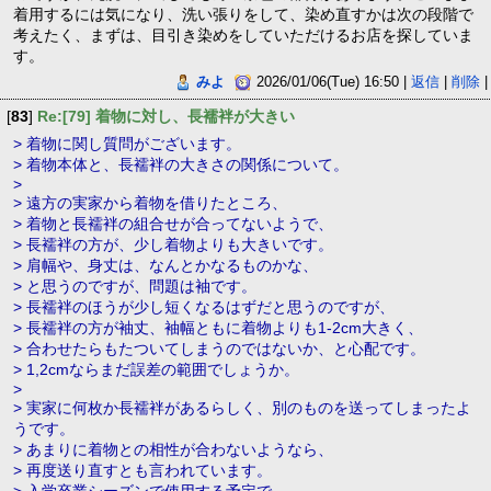
着用するには気になり、洗い張りをして、染め直すかは次の段階で
考えたく、まずは、目引き染めをしていただけるお店を探していま
す。
みよ
2026/01/06(Tue) 16:50 |
返信
|
削除
|
[
83
]
Re:[79] 着物に対し、長襦袢が大きい
> 着物に関し質問がございます。
> 着物本体と、長襦袢の大きさの関係について。
>
> 遠方の実家から着物を借りたところ、
> 着物と長襦袢の組合せが合ってないようで、
> 長襦袢の方が、少し着物よりも大きいです。
> 肩幅や、身丈は、なんとかなるものかな、
> と思うのですが、問題は袖です。
> 長襦袢のほうが少し短くなるはずだと思うのですが、
> 長襦袢の方が袖丈、袖幅ともに着物よりも1-2cm大きく、
> 合わせたらもたついてしまうのではないか、と心配です。
> 1,2cmならまだ誤差の範囲でしょうか。
>
> 実家に何枚か長襦袢があるらしく、別のものを送ってしまったよ
うです。
> あまりに着物との相性が合わないようなら、
> 再度送り直すとも言われています。