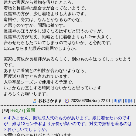
遠方の実家から着物を借りたところ、
着物と長襦袢の組合せが合ってないようで、
長襦袢の方が、少し着物よりも大きいです。
肩幅や、身丈は、なんとかなるものかな、
と思うのですが、問題は袖です。
長襦袢のほうが少し短くなるはずだと思うのですが、
長襦袢の方が袖丈、袖幅ともに着物よりも1-2cm大きく、
合わせたらもたついてしまうのではないか、と心配です。
1,2cmならまだ誤差の範囲でしょうか。
実家に何枚か長襦袢があるらしく、別のものを送ってしまったよう
です。
あまりに着物との相性が合わないようなら、
再度送り直すとも言われています。
入学卒業シーズンで使用する予定で、
いまからお直しする時間はないかなと思っています…
よろしくお願いします。
おおさかまま
2023/03/05(Sun) 22:01 |
返信
|
削除
|
[
78
]
Re:[77] 質問
> すみません、振袖成人式のものがあります。娘に着せたいのです
が、娘は13センチ私より身長が高いのです。対丈で振袖を着るのは
> おかしいでしょうか。
お問い合わせありがとうございます。