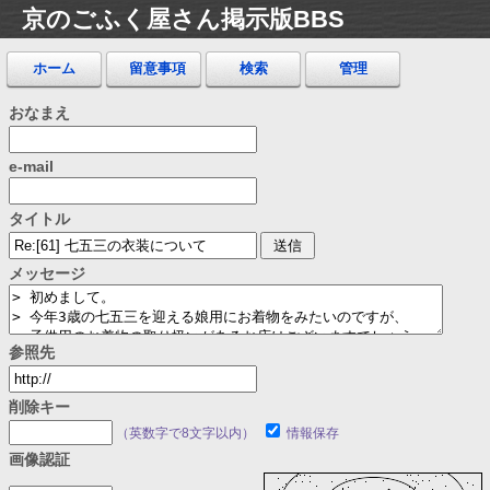
京のごふく屋さん掲示版BBS
ホーム
留意事項
検索
管理
おなまえ
e-mail
タイトル
メッセージ
参照先
削除キー
（英数字で8文字以内）
情報保存
画像認証