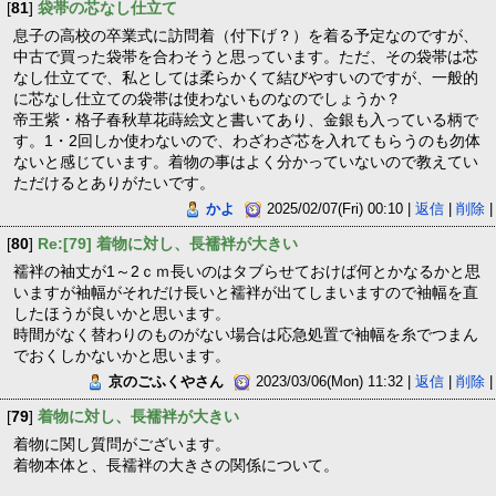
[
81
]
袋帯の芯なし仕立て
息子の高校の卒業式に訪問着（付下げ？）を着る予定なのですが、
中古で買った袋帯を合わそうと思っています。ただ、その袋帯は芯
なし仕立てで、私としては柔らかくて結びやすいのですが、一般的
に芯なし仕立ての袋帯は使わないものなのでしょうか？
帝王紫・格子春秋草花蒔絵文と書いてあり、金銀も入っている柄で
す。1・2回しか使わないので、わざわざ芯を入れてもらうのも勿体
ないと感じています。着物の事はよく分かっていないので教えてい
ただけるとありがたいです。
かよ
2025/02/07(Fri) 00:10 |
返信
|
削除
|
[
80
]
Re:[79] 着物に対し、長襦袢が大きい
襦袢の袖丈が1～2ｃｍ長いのはタブらせておけば何とかなるかと思
いますが袖幅がそれだけ長いと襦袢が出てしまいますので袖幅を直
したほうが良いかと思います。
時間がなく替わりのものがない場合は応急処置で袖幅を糸でつまん
でおくしかないかと思います。
京のごふくやさん
2023/03/06(Mon) 11:32 |
返信
|
削除
|
[
79
]
着物に対し、長襦袢が大きい
着物に関し質問がございます。
着物本体と、長襦袢の大きさの関係について。