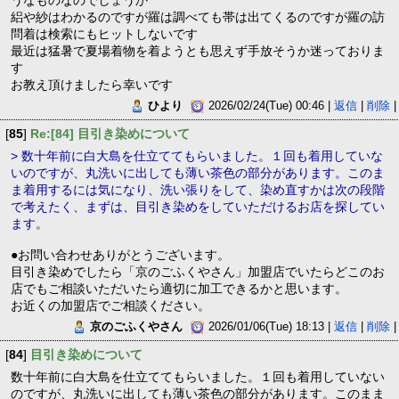
うなものなのでしょうか
絽や紗はわかるのですが羅は調べても帯は出てくるのですが羅の訪
問着は検索にもヒットしないです
最近は猛暑で夏場着物を着ようとも思えず手放そうか迷っておりま
す
お教え頂けましたら幸いです
ひより
2026/02/24(Tue) 00:46 |
返信
|
削除
|
[
85
]
Re:[84] 目引き染めについて
> 数十年前に白大島を仕立ててもらいました。１回も着用していな
いのですが、丸洗いに出しても薄い茶色の部分があります。このま
ま着用するには気になり、洗い張りをして、染め直すかは次の段階
で考えたく、まずは、目引き染めをしていただけるお店を探してい
ます。
●お問い合わせありがとうございます。
目引き染めでしたら「京のごふくやさん」加盟店でいたらどこのお
店でもご相談いただいたら適切に加工できるかと思います。
お近くの加盟店でご相談ください。
京のごふくやさん
2026/01/06(Tue) 18:13 |
返信
|
削除
|
[
84
]
目引き染めについて
数十年前に白大島を仕立ててもらいました。１回も着用していない
のですが、丸洗いに出しても薄い茶色の部分があります。このまま