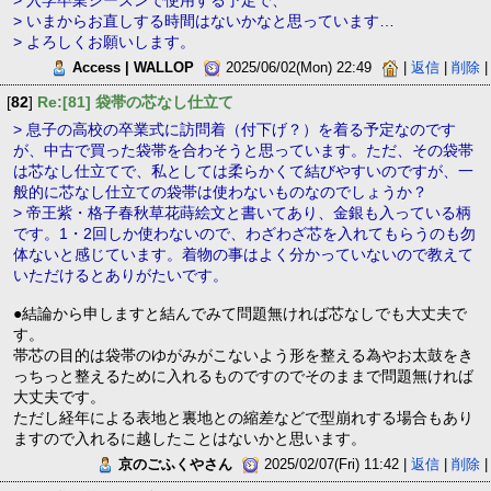
> 入学卒業シーズンで使用する予定で、
> いまからお直しする時間はないかなと思っています…
> よろしくお願いします。
Access | WALLOP
2025/06/02(Mon) 22:49
|
返信
|
削除
|
[
82
]
Re:[81] 袋帯の芯なし仕立て
> 息子の高校の卒業式に訪問着（付下げ？）を着る予定なのです
が、中古で買った袋帯を合わそうと思っています。ただ、その袋帯
は芯なし仕立てで、私としては柔らかくて結びやすいのですが、一
般的に芯なし仕立ての袋帯は使わないものなのでしょうか？
> 帝王紫・格子春秋草花蒔絵文と書いてあり、金銀も入っている柄
です。1・2回しか使わないので、わざわざ芯を入れてもらうのも勿
体ないと感じています。着物の事はよく分かっていないので教えて
いただけるとありがたいです。
●結論から申しますと結んでみて問題無ければ芯なしでも大丈夫で
す。
帯芯の目的は袋帯のゆがみがこないよう形を整える為やお太鼓をき
っちっと整えるために入れるものですのでそのままで問題無ければ
大丈夫です。
ただし経年による表地と裏地との縮差などで型崩れする場合もあり
ますので入れるに越したことはないかと思います。
京のごふくやさん
2025/02/07(Fri) 11:42 |
返信
|
削除
|