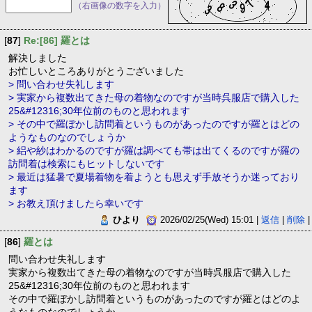
（右画像の数字を入力）
[
87
]
Re:[86] 羅とは
解決しました
お忙しいところありがとうございました
> 問い合わせ失礼します
> 実家から複数出てきた母の着物なのですが当時呉服店で購入した
25&#12316;30年位前のものと思われます
> その中で羅ぼかし訪問着というものがあったのですが羅とはどの
ようなものなのでしょうか
> 絽や紗はわかるのですが羅は調べても帯は出てくるのですが羅の
訪問着は検索にもヒットしないです
> 最近は猛暑で夏場着物を着ようとも思えず手放そうか迷っており
ます
> お教え頂けましたら幸いです
ひより
2026/02/25(Wed) 15:01 |
返信
|
削除
|
[
86
]
羅とは
問い合わせ失礼します
実家から複数出てきた母の着物なのですが当時呉服店で購入した
25&#12316;30年位前のものと思われます
その中で羅ぼかし訪問着というものがあったのですが羅とはどのよ