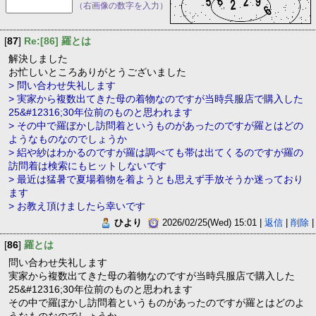
（右画像の数字を入力）
[
87
]
Re:[86] 羅とは
解決しました
お忙しいところありがとうございました
> 問い合わせ失礼します
> 実家から複数出てきた母の着物なのですが当時呉服店で購入した
25&#12316;30年位前のものと思われます
> その中で羅ぼかし訪問着というものがあったのですが羅とはどの
ようなものなのでしょうか
> 絽や紗はわかるのですが羅は調べても帯は出てくるのですが羅の
訪問着は検索にもヒットしないです
> 最近は猛暑で夏場着物を着ようとも思えず手放そうか迷っており
ます
> お教え頂けましたら幸いです
ひより
2026/02/25(Wed) 15:01 |
返信
|
削除
|
[
86
]
羅とは
問い合わせ失礼します
実家から複数出てきた母の着物なのですが当時呉服店で購入した
25&#12316;30年位前のものと思われます
その中で羅ぼかし訪問着というものがあったのですが羅とはどのよ