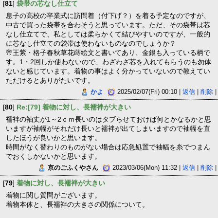
[
81
]
袋帯の芯なし仕立て
息子の高校の卒業式に訪問着（付下げ？）を着る予定なのですが、
中古で買った袋帯を合わそうと思っています。ただ、その袋帯は芯
なし仕立てで、私としては柔らかくて結びやすいのですが、一般的
に芯なし仕立ての袋帯は使わないものなのでしょうか？
帝王紫・格子春秋草花蒔絵文と書いてあり、金銀も入っている柄で
す。1・2回しか使わないので、わざわざ芯を入れてもらうのも勿体
ないと感じています。着物の事はよく分かっていないので教えてい
ただけるとありがたいです。
かよ
2025/02/07(Fri) 00:10 |
返信
|
削除
|
[
80
]
Re:[79] 着物に対し、長襦袢が大きい
襦袢の袖丈が1～2ｃｍ長いのはタブらせておけば何とかなるかと思
いますが袖幅がそれだけ長いと襦袢が出てしまいますので袖幅を直
したほうが良いかと思います。
時間がなく替わりのものがない場合は応急処置で袖幅を糸でつまん
でおくしかないかと思います。
京のごふくやさん
2023/03/06(Mon) 11:32 |
返信
|
削除
|
[
79
]
着物に対し、長襦袢が大きい
着物に関し質問がございます。
着物本体と、長襦袢の大きさの関係について。