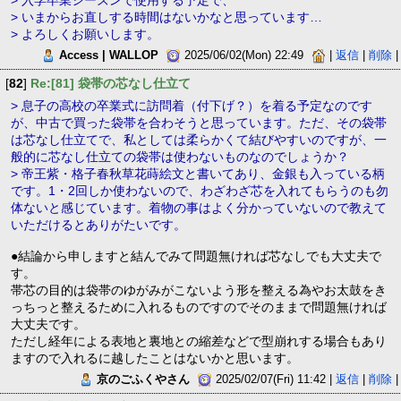
> 入学卒業シーズンで使用する予定で、
> いまからお直しする時間はないかなと思っています…
> よろしくお願いします。
Access | WALLOP
2025/06/02(Mon) 22:49
|
返信
|
削除
|
[
82
]
Re:[81] 袋帯の芯なし仕立て
> 息子の高校の卒業式に訪問着（付下げ？）を着る予定なのです
が、中古で買った袋帯を合わそうと思っています。ただ、その袋帯
は芯なし仕立てで、私としては柔らかくて結びやすいのですが、一
般的に芯なし仕立ての袋帯は使わないものなのでしょうか？
> 帝王紫・格子春秋草花蒔絵文と書いてあり、金銀も入っている柄
です。1・2回しか使わないので、わざわざ芯を入れてもらうのも勿
体ないと感じています。着物の事はよく分かっていないので教えて
いただけるとありがたいです。
●結論から申しますと結んでみて問題無ければ芯なしでも大丈夫で
す。
帯芯の目的は袋帯のゆがみがこないよう形を整える為やお太鼓をき
っちっと整えるために入れるものですのでそのままで問題無ければ
大丈夫です。
ただし経年による表地と裏地との縮差などで型崩れする場合もあり
ますので入れるに越したことはないかと思います。
京のごふくやさん
2025/02/07(Fri) 11:42 |
返信
|
削除
|