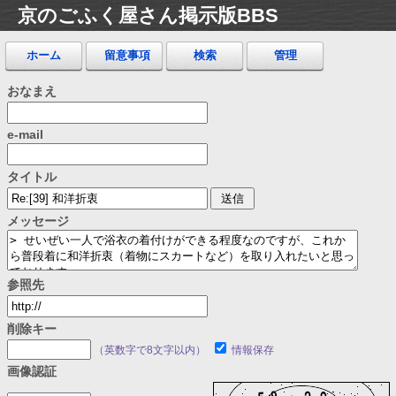
京のごふく屋さん掲示版BBS
ホーム
留意事項
検索
管理
おなまえ
e-mail
タイトル
メッセージ
参照先
削除キー
（英数字で8文字以内）
情報保存
画像認証