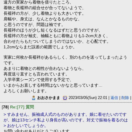
遠方の実家から着物を借りたところ、
着物と長襦袢の組合せが合ってないようで、
長襦袢の方が、少し着物よりも大きいです。
肩幅や、身丈は、なんとかなるものかな、
と思うのですが、問題は袖です。
長襦袢のほうが少し短くなるはずだと思うのですが、
長襦袢の方が袖丈、袖幅ともに着物よりも1-2cm大きく、
合わせたらもたついてしまうのではないか、と心配です。
1,2cmならまだ誤差の範囲でしょうか。
実家に何枚か長襦袢があるらしく、別のものを送ってしまったよう
です。
あまりに着物との相性が合わないようなら、
再度送り直すとも言われています。
入学卒業シーズンで使用する予定で、
いまからお直しする時間はないかなと思っています…
よろしくお願いします。
おおさかまま
2023/03/05(Sun) 22:01 |
返信
|
削除
|
[
78
]
Re:[77] 質問
> すみません、振袖成人式のものがあります。娘に着せたいのです
が、娘は13センチ私より身長が高いのです。対丈で振袖を着るのは
> おかしいでしょうか。
お問い合わせありがとうございます。