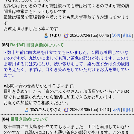
うなものなのでしょうか
絽や紗はわかるのですが羅は調べても帯は出てくるのですが羅の訪
問着は検索にもヒットしないです
最近は猛暑で夏場着物を着ようとも思えず手放そうか迷っておりま
す
お教え頂けましたら幸いです
ひより
2026/02/24(Tue) 00:46 |
返信
|
削除
|
[
85
]
Re:[84] 目引き染めについて
> 数十年前に白大島を仕立ててもらいました。１回も着用していな
いのですが、丸洗いに出しても薄い茶色の部分があります。このま
ま着用するには気になり、洗い張りをして、染め直すかは次の段階
で考えたく、まずは、目引き染めをしていただけるお店を探してい
ます。
●お問い合わせありがとうございます。
目引き染めでしたら「京のごふくやさん」加盟店でいたらどこのお
店でもご相談いただいたら適切に加工できるかと思います。
お近くの加盟店でご相談ください。
京のごふくやさん
2026/01/06(Tue) 18:13 |
返信
|
削除
|
[
84
]
目引き染めについて
数十年前に白大島を仕立ててもらいました。１回も着用していない
のですが、丸洗いに出しても薄い茶色の部分があります。このまま