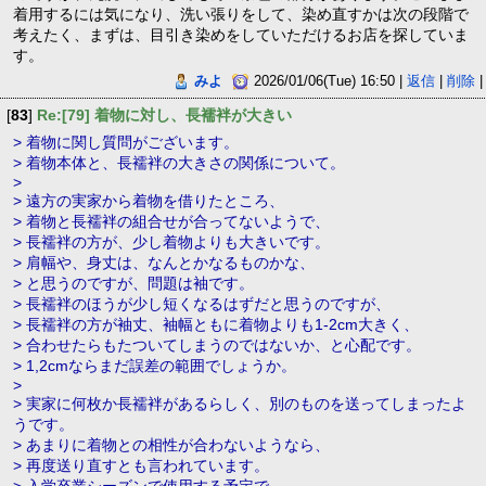
着用するには気になり、洗い張りをして、染め直すかは次の段階で
考えたく、まずは、目引き染めをしていただけるお店を探していま
す。
みよ
2026/01/06(Tue) 16:50 |
返信
|
削除
|
[
83
]
Re:[79] 着物に対し、長襦袢が大きい
> 着物に関し質問がございます。
> 着物本体と、長襦袢の大きさの関係について。
>
> 遠方の実家から着物を借りたところ、
> 着物と長襦袢の組合せが合ってないようで、
> 長襦袢の方が、少し着物よりも大きいです。
> 肩幅や、身丈は、なんとかなるものかな、
> と思うのですが、問題は袖です。
> 長襦袢のほうが少し短くなるはずだと思うのですが、
> 長襦袢の方が袖丈、袖幅ともに着物よりも1-2cm大きく、
> 合わせたらもたついてしまうのではないか、と心配です。
> 1,2cmならまだ誤差の範囲でしょうか。
>
> 実家に何枚か長襦袢があるらしく、別のものを送ってしまったよ
うです。
> あまりに着物との相性が合わないようなら、
> 再度送り直すとも言われています。