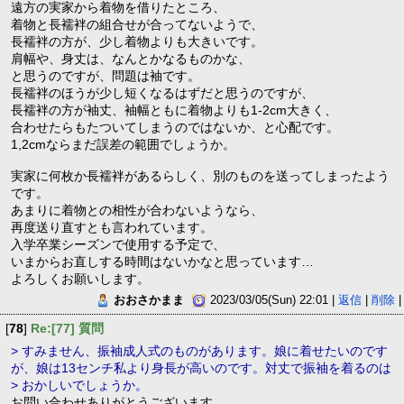
遠方の実家から着物を借りたところ、
着物と長襦袢の組合せが合ってないようで、
長襦袢の方が、少し着物よりも大きいです。
肩幅や、身丈は、なんとかなるものかな、
と思うのですが、問題は袖です。
長襦袢のほうが少し短くなるはずだと思うのですが、
長襦袢の方が袖丈、袖幅ともに着物よりも1-2cm大きく、
合わせたらもたついてしまうのではないか、と心配です。
1,2cmならまだ誤差の範囲でしょうか。
実家に何枚か長襦袢があるらしく、別のものを送ってしまったよう
です。
あまりに着物との相性が合わないようなら、
再度送り直すとも言われています。
入学卒業シーズンで使用する予定で、
いまからお直しする時間はないかなと思っています…
よろしくお願いします。
おおさかまま
2023/03/05(Sun) 22:01 |
返信
|
削除
|
[
78
]
Re:[77] 質問
> すみません、振袖成人式のものがあります。娘に着せたいのです
が、娘は13センチ私より身長が高いのです。対丈で振袖を着るのは
> おかしいでしょうか。
お問い合わせありがとうございます。