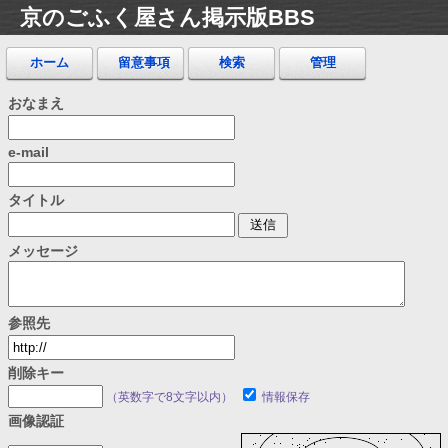
京のごふく屋さん掲示版BBS
ホーム
留意事項
検索
管理
おなまえ
e-mail
タイトル
メッセージ
参照先
削除キー
（英数字で8文字以内）
情報保存
画像認証