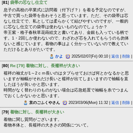
[
81
]
袋帯の芯なし仕立て
息子の高校の卒業式に訪問着（付下げ？）を着る予定なのですが、
中古で買った袋帯を合わそうと思っています。ただ、その袋帯は芯
なし仕立てで、私としては柔らかくて結びやすいのですが、一般的
に芯なし仕立ての袋帯は使わないものなのでしょうか？
帝王紫・格子春秋草花蒔絵文と書いてあり、金銀も入っている柄で
す。1・2回しか使わないので、わざわざ芯を入れてもらうのも勿体
ないと感じています。着物の事はよく分かっていないので教えてい
ただけるとありがたいです。
かよ
2025/02/07(Fri) 00:10 |
返信
|
削除
|
[
80
]
Re:[79] 着物に対し、長襦袢が大きい
襦袢の袖丈が1～2ｃｍ長いのはタブらせておけば何とかなるかと思
いますが袖幅がそれだけ長いと襦袢が出てしまいますので袖幅を直
したほうが良いかと思います。
時間がなく替わりのものがない場合は応急処置で袖幅を糸でつまん
でおくしかないかと思います。
京のごふくやさん
2023/03/06(Mon) 11:32 |
返信
|
削除
|
[
79
]
着物に対し、長襦袢が大きい
着物に関し質問がございます。
着物本体と、長襦袢の大きさの関係について。