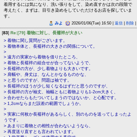
着用するには気になり、洗い張りをして、染め直すかは次の段階で
考えたく、まずは、目引き染めをしていただけるお店を探していま
す。
みよ
2026/01/06(Tue) 16:50 |
返信
|
削除
|
[
83
]
Re:[79] 着物に対し、長襦袢が大きい
> 着物に関し質問がございます。
> 着物本体と、長襦袢の大きさの関係について。
>
> 遠方の実家から着物を借りたところ、
> 着物と長襦袢の組合せが合ってないようで、
> 長襦袢の方が、少し着物よりも大きいです。
> 肩幅や、身丈は、なんとかなるものかな、
> と思うのですが、問題は袖です。
> 長襦袢のほうが少し短くなるはずだと思うのですが、
> 長襦袢の方が袖丈、袖幅ともに着物よりも1-2cm大きく、
> 合わせたらもたついてしまうのではないか、と心配です。
> 1,2cmならまだ誤差の範囲でしょうか。
>
> 実家に何枚か長襦袢があるらしく、別のものを送ってしまったよ
うです。
> あまりに着物との相性が合わないようなら、
> 再度送り直すとも言われています。