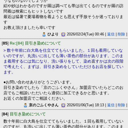
うなものなのでしょうか
絽や紗はわかるのですが羅は調べても帯は出てくるのですが羅の訪
問着は検索にもヒットしないです
最近は猛暑で夏場着物を着ようとも思えず手放そうか迷っておりま
す
お教え頂けましたら幸いです
ひより
2026/02/24(Tue) 00:46 |
返信
|
削除
|
[
85
]
Re:[84] 目引き染めについて
> 数十年前に白大島を仕立ててもらいました。１回も着用していな
いのですが、丸洗いに出しても薄い茶色の部分があります。このま
ま着用するには気になり、洗い張りをして、染め直すかは次の段階
で考えたく、まずは、目引き染めをしていただけるお店を探してい
ます。
●お問い合わせありがとうございます。
目引き染めでしたら「京のごふくやさん」加盟店でいたらどこのお
店でもご相談いただいたら適切に加工できるかと思います。
お近くの加盟店でご相談ください。
京のごふくやさん
2026/01/06(Tue) 18:13 |
返信
|
削除
|
[
84
]
目引き染めについて
数十年前に白大島を仕立ててもらいました。１回も着用していない
のですが、丸洗いに出しても薄い茶色の部分があります。このまま