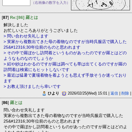
（右画像の数字を入力）
[
87
]
Re:[86] 羅とは
解決しました
お忙しいところありがとうございました
> 問い合わせ失礼します
> 実家から複数出てきた母の着物なのですが当時呉服店で購入した
25&#12316;30年位前のものと思われます
> その中で羅ぼかし訪問着というものがあったのですが羅とはどの
ようなものなのでしょうか
> 絽や紗はわかるのですが羅は調べても帯は出てくるのですが羅の
訪問着は検索にもヒットしないです
> 最近は猛暑で夏場着物を着ようとも思えず手放そうか迷っており
ます
> お教え頂けましたら幸いです
ひより
2026/02/25(Wed) 15:01 |
返信
|
削除
|
[
86
]
羅とは
問い合わせ失礼します
実家から複数出てきた母の着物なのですが当時呉服店で購入した
25&#12316;30年位前のものと思われます
その中で羅ぼかし訪問着というものがあったのですが羅とはどのよ