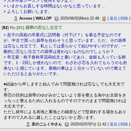
> 入学卒業シーズンで使用する予定で、
> いまからお直しする時間はないかなと思っています…
> よろしくお願いします。
Access | WALLOP
2025/06/02(Mon) 22:49
|
返信
|
削除
|
[
82
]
Re:[81] 袋帯の芯なし仕立て
> 息子の高校の卒業式に訪問着（付下げ？）を着る予定なのです
が、中古で買った袋帯を合わそうと思っています。ただ、その袋帯
は芯なし仕立てで、私としては柔らかくて結びやすいのですが、一
般的に芯なし仕立ての袋帯は使わないものなのでしょうか？
> 帝王紫・格子春秋草花蒔絵文と書いてあり、金銀も入っている柄
です。1・2回しか使わないので、わざわざ芯を入れてもらうのも勿
体ないと感じています。着物の事はよく分かっていないので教えて
いただけるとありがたいです。
●結論から申しますと結んでみて問題無ければ芯なしでも大丈夫で
す。
帯芯の目的は袋帯のゆがみがこないよう形を整える為やお太鼓をき
っちっと整えるために入れるものですのでそのままで問題無ければ
大丈夫です。
ただし経年による表地と裏地との縮差などで型崩れする場合もあり
ますので入れるに越したことはないかと思います。
京のごふくやさん
2025/02/07(Fri) 11:42 |
返信
|
削除
|